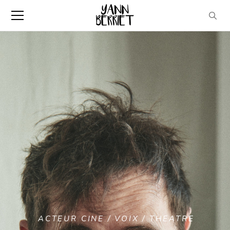
A
C
T
E
U
R
C
I
N
E
/
V
O
I
X
/
T
H
E
A
T
R
E